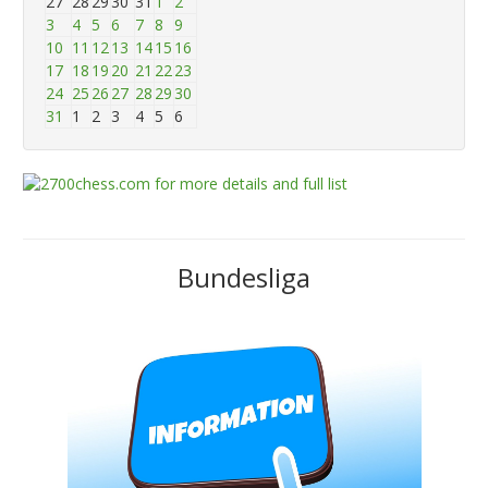
27
28
29
30
31
1
2
3
4
5
6
7
8
9
10
11
12
13
14
15
16
17
18
19
20
21
22
23
24
25
26
27
28
29
30
31
1
2
3
4
5
6
Bundesliga